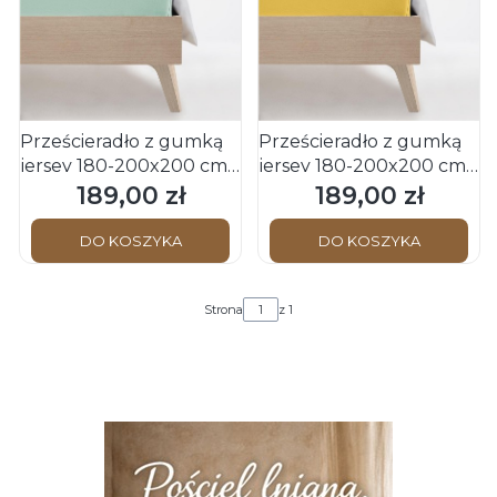
Prześcieradło z gumką
Prześcieradło z gumką
jersey 180-200x200 cm
jersey 180-200x200 cm
zielone JENNY C
żółte JENNY C Fleuresse
189,00 zł
189,00 zł
Cena
Cena
Fleuresse
DO KOSZYKA
DO KOSZYKA
Strona
z 1