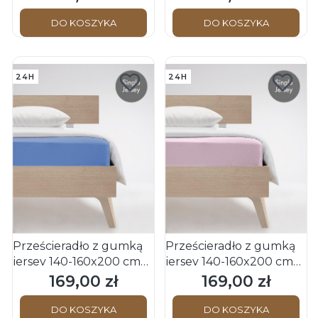
Fleuresse
DO KOSZYKA
DO KOSZYKA
24H
24H
Prześcieradło z gumką
Prześcieradło z gumką
jersey 140-160x200 cm
jersey 140-160x200 cm
niebieskie JENNY C
różowe JENNY C
169,00 zł
169,00 zł
Cena
Cena
Fleuresse
Fleuresse
DO KOSZYKA
DO KOSZYKA