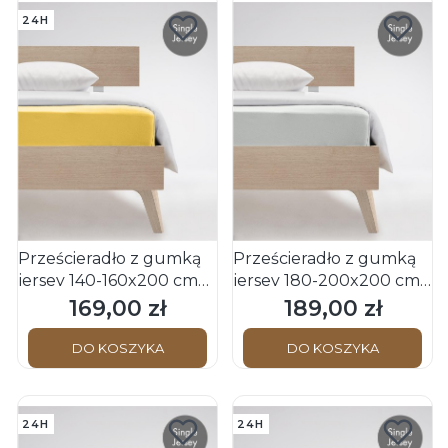
24H
Prześcieradło z gumką
Prześcieradło z gumką
jersey 140-160x200 cm
jersey 180-200x200 cm
żółte JENNY C Fleuresse
białe JENNY C Fleuresse
169,00 zł
189,00 zł
Cena
Cena
DO KOSZYKA
DO KOSZYKA
24H
24H