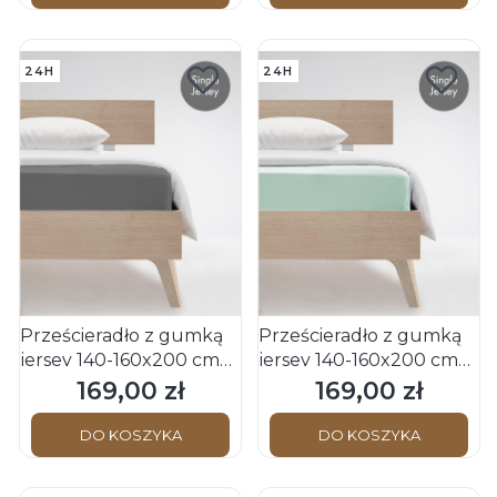
24H
24H
Prześcieradło z gumką
Prześcieradło z gumką
jersey 140-160x200 cm
jersey 140-160x200 cm
szare JENNY C Fleuresse
zielone JENNY C
169,00 zł
169,00 zł
Cena
Cena
Fleuresse
DO KOSZYKA
DO KOSZYKA