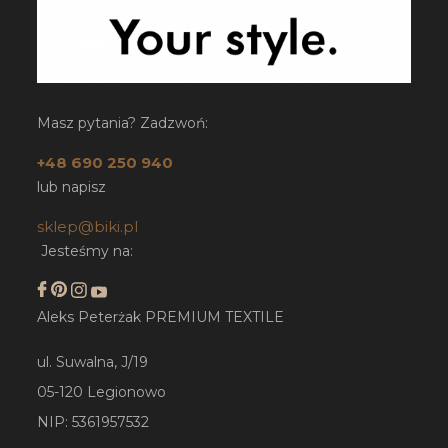
Masz pytania? Zadzwoń:
+48 690 250 940
lub napisz
sklep@biki.pl
Jesteśmy na:
Aleks Peterżak PREMIUM TEXTILE
ul. Suwalna, J/19
05-120 Legionowo
NIP: 5361957532