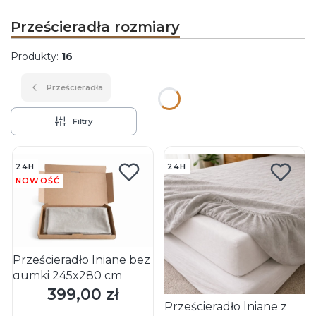
Prześcieradła rozmiary
Produkty:
16
Prześcieradła
Filtry
Lista produktów
24H
24H
NOWOŚĆ
Prześcieradło lniane bez
gumki 245x280 cm
399,00 zł
Cena
Prześcieradło lniane z