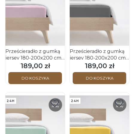
Prześcieradło z gumką
Prześcieradło z gumką
jersey 180-200x200 cm
jersey 180-200x200 cm
różowe JENNY C
szare JENNY C Fleuresse
189,00 zł
189,00 zł
Cena
Cena
Fleuresse
DO KOSZYKA
DO KOSZYKA
24H
24H