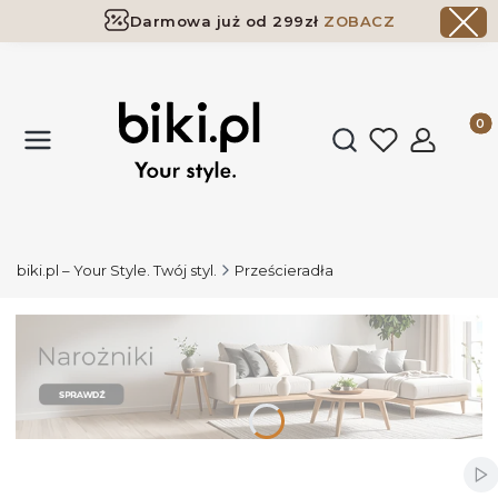
Darmowa już od 299zł
ZOBACZ
Dostawa już od 299zł
ZOBACZ
Produk
Otwórz wyszukiwark
biki.pl – Your Style. Twój styl.
Prześcieradła
Wł