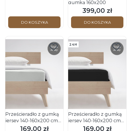
gumką 160x200
399,00 zł
Cena
DO KOSZYKA
DO KOSZYKA
24H
Prześcieradło z gumką
Prześcieradło z gumką
jersey 140-160x200 cm
jersey 140-160x200 cm
białe JENNY C Fleuresse
czarne JENNY C
169,00 zł
169,00 zł
Cena
Cena