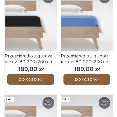
Prześcieradło z gumką
Prześcieradło z gumką
jersey 180-200x200 cm
jersey 180-200x200 cm
czarne JENNY C
niebieskie JENNY C
189,00 zł
189,00 zł
Cena
Cena
Fleuresse
Fleuresse
DO KOSZYKA
DO KOSZYKA
24H
24H