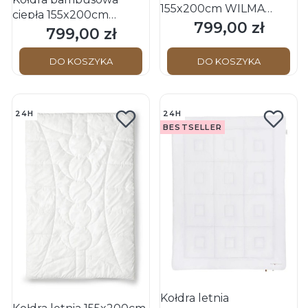
155x200cm WILMA
ciepła 155x200cm
Schwarzwald OBB
799,00 zł
Cena
BIANCA Duo
799,00 zł
Cena
Schwarzwald OBB
DO KOSZYKA
DO KOSZYKA
24H
24H
BESTSELLER
Kołdra letnia