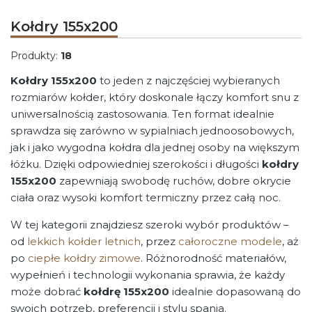
Kołdry 155x200
Produkty:
18
Kołdry 155x200
to jeden z najczęściej wybieranych
rozmiarów kołder, który doskonale łączy komfort snu z
uniwersalnością zastosowania. Ten format idealnie
sprawdza się zarówno w sypialniach jednoosobowych,
jak i jako wygodna kołdra dla jednej osoby na większym
łóżku. Dzięki odpowiedniej szerokości i długości
kołdry
155x200
zapewniają swobodę ruchów, dobre okrycie
ciała oraz wysoki komfort termiczny przez całą noc.
W tej kategorii znajdziesz szeroki wybór produktów –
od
lekkich kołder letnich
, przez
całoroczne modele
, aż
po
ciepłe kołdry zimowe
. Różnorodność materiałów,
wypełnień i technologii wykonania sprawia, że każdy
może dobrać
kołdrę 155x200
idealnie dopasowaną do
swoich potrzeb, preferencji i stylu spania.