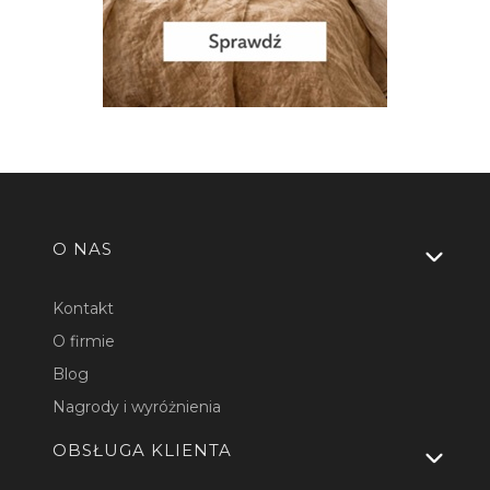
Linki w stopce
O NAS
Kontakt
O firmie
Blog
Nagrody i wyróżnienia
OBSŁUGA KLIENTA