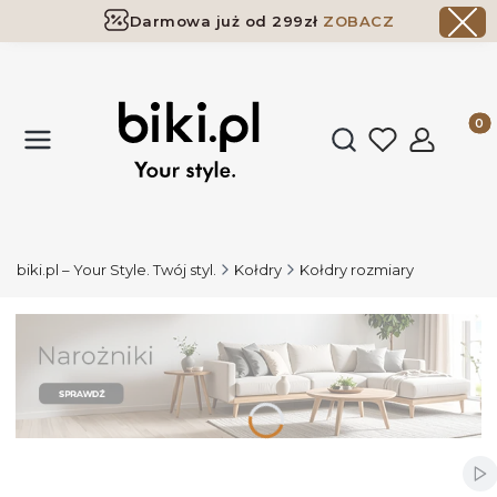
Darmowa już od 299zł
ZOBACZ
Dostawa już od 299zł
ZOBACZ
Produk
Otwórz wyszukiwark
biki.pl – Your Style. Twój styl.
Kołdry
Kołdry rozmiary
Wł