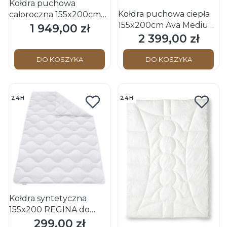
Kołdra puchowa
Kołdra puchowa ciepła
całoroczna 155x200cm
155x200cm Ava Medium
Ava Medium OBB
1 949,00 zł
Cena
OBB Schwarzwald
2 399,00 zł
Schwarzwald (100%
Cena
(100% puch)
puch)
DO KOSZYKA
DO KOSZYKA
24H
24H
Kołdra syntetyczna
155x200 REGINA do
częstego prania OBB
299,00 zł
Cena