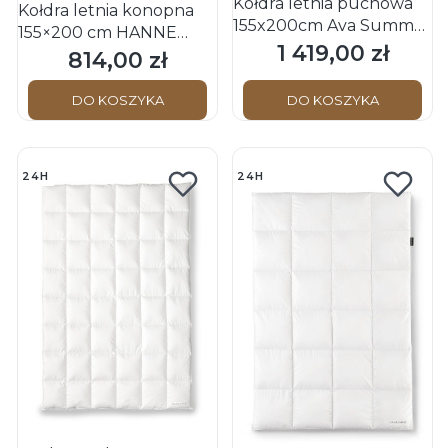
Kołdra letnia puchowa
Kołdra letnia konopna
155x200cm Ava Summer
155×200 cm HANNE
OBB Schwarzwald
1 419,00 zł
Cena
Hemp BIO Schwarzwald
814,00 zł
Cena
(100% puch)
OBB
DO KOSZYKA
DO KOSZYKA
24H
24H