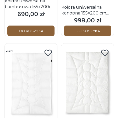
Kołdra uniwersalna
bambusowa 155x200cm
Kołdra uniwersalna
BIANCA Mono
690,00 zł
konopna 155×200 cm
Cena
Schwarzwald OBB
HANNE Hemp BIO
998,00 zł
Cena
Schwarzwald OBB
DO KOSZYKA
DO KOSZYKA
24H