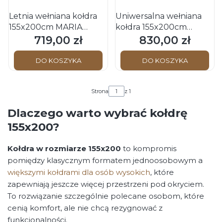
Letnia wełniana kołdra
Uniwersalna wełniana
155x200cm MARIA
kołdra 155x200cm
Schwarzwald OBB
MARIA Schwarzwald
719,00 zł
830,00 zł
Cena
Cena
OBB
DO KOSZYKA
DO KOSZYKA
Strona
z 1
Dlaczego warto wybrać kołdrę
155x200?
Kołdra w rozmiarze 155x200
to kompromis
pomiędzy klasycznym formatem jednoosobowym a
większymi kołdrami dla osób wysokich
, które
zapewniają jeszcze więcej przestrzeni pod okryciem.
To rozwiązanie szczególnie polecane osobom, które
cenią komfort, ale nie chcą rezygnować z
funkcjonalności.