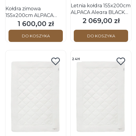
Letnia kołdra 155x200cm
Kołdra zimowa
ALPACA Alegra BLACK
155x200cm ALPACA
FOREST (biała wełna
2 069,00 zł
Cena
Alegra2 BLACK FOREST
1 600,00 zł
Cena
alpaki 100%)
Schwarzwald OBB
DO KOSZYKA
DO KOSZYKA
24H