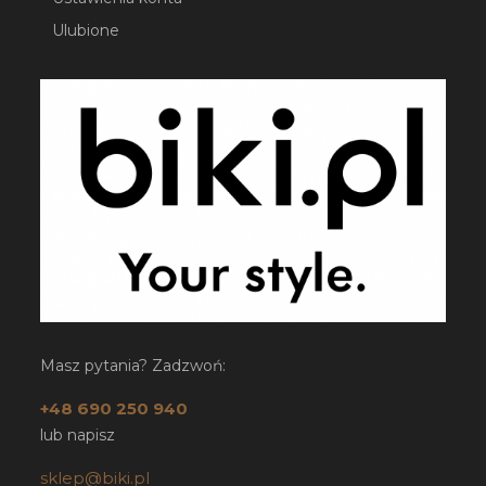
Ulubione
Masz pytania? Zadzwoń:
+48 690 250 940
lub napisz
sklep@biki.pl