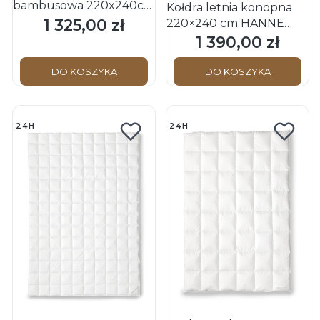
bambusowa 220x240cm
Kołdra letnia konopna
BIANCA Light
1 325,00 zł
220×240 cm HANNE
Cena
Schwarzwald OBB
Hemp BIO Schwarzwald
1 390,00 zł
Cena
OBB
DO KOSZYKA
DO KOSZYKA
24H
24H