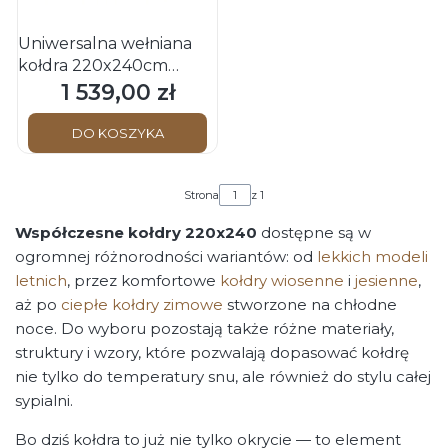
Uniwersalna wełniana
kołdra 220x240cm
MARIA Schwarzwald
1 539,00 zł
Cena
OBB
DO KOSZYKA
Strona
z 1
Współczesne kołdry 220x240
dostępne są w
ogromnej różnorodności wariantów: od
lekkich modeli
letnich
, przez komfortowe
kołdry wiosenne
i
jesienne
,
aż po
ciepłe kołdry zimowe
stworzone na chłodne
noce. Do wyboru pozostają także różne materiały,
struktury i wzory, które pozwalają dopasować kołdrę
nie tylko do temperatury snu, ale również do stylu całej
sypialni.
Bo dziś kołdra to już nie tylko okrycie — to element