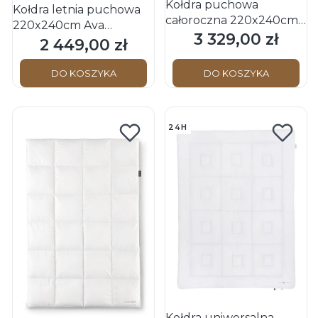
Kołdra puchowa
Kołdra letnia puchowa
całoroczna 220x240cm
220x240cm Ava
Ava Medium OBB
3 329,00 zł
Cena
Summer OBB
2 449,00 zł
Cena
Schwarzwald (100%
Schwarzwald (100%
puch)
puch)
DO KOSZYKA
DO KOSZYKA
24H
Kołdra uniwersalna