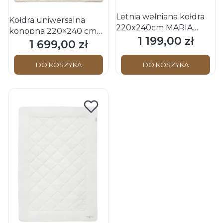
Letnia wełniana kołdra
Kołdra uniwersalna
220x240cm MARIA
konopna 220×240 cm
Schwarzwald OBB
1 199,00 zł
Cena
HANNE Hemp BIO
1 699,00 zł
Cena
Schwarzwald OBB
DO KOSZYKA
DO KOSZYKA