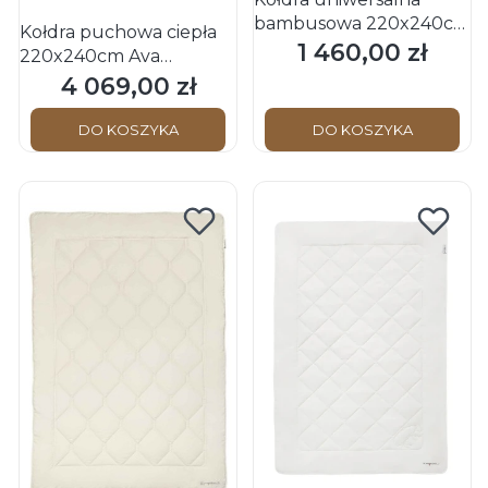
bambusowa 220x240cm
Kołdra puchowa ciepła
BIANCA Mono
1 460,00 zł
Cena
220x240cm Ava
Schwarzwald OBB
Medium OBB
4 069,00 zł
Cena
Schwarzwald (100%
puch)
DO KOSZYKA
DO KOSZYKA