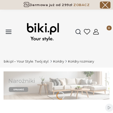
Darmowa już od 299zł
ZOBACZ
Dostawa już od 299zł
ZOBACZ
Produk
Otwórz wyszukiwark
biki.pl – Your Style. Twój styl.
Kołdry
Kołdry rozmiary
Wł