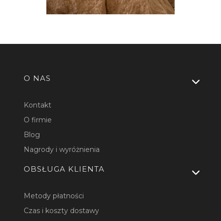
Linki w stopce
O NAS
Kontakt
O firmie
Blog
Nagrody i wyróżnienia
OBSŁUGA KLIENTA
Metody płatności
Czas i koszty dostawy