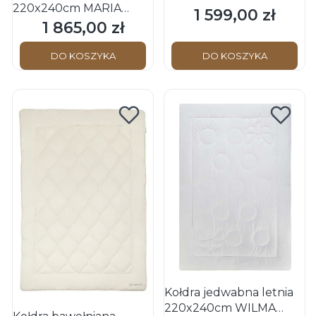
220x240cm MARIA
BIANCA Duo
1 599,00 zł
Cena
Schwarzwald OBB
1 865,00 zł
Schwarzwald OBB
Cena
DO KOSZYKA
DO KOSZYKA
Kołdra jedwabna letnia
220x240cm WILMA