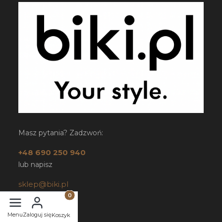
Masz pytania? Zadzwoń:
+48 690 250 940
lub napisz
sklep@biki.pl
Jesteśmy na:
Produkty w koszyku: 0. Zobacz szczegóły
Menu
Zaloguj się
Koszyk