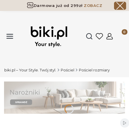
Darmowa już od 299zł
ZOBACZ
Dostawa już od 299zł
ZOBACZ
Produk
Otwórz wyszukiwark
biki.pl – Your Style. Twój styl.
Pościel
Pościel rozmiary
Wł