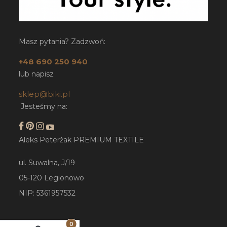
Masz pytania? Zadzwoń:
+48 690 250 940
lub napisz
sklep@biki.pl
Jesteśmy na:
Aleks Peterżak PREMIUM TEXTILE
ul. Suwalna, J/19
05-120 Legionowo
NIP: 5361957532