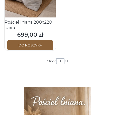
Pościel lniana 200x220
szara
699,00 zł
Cena
DO KOSZYKA
Strona
z 1