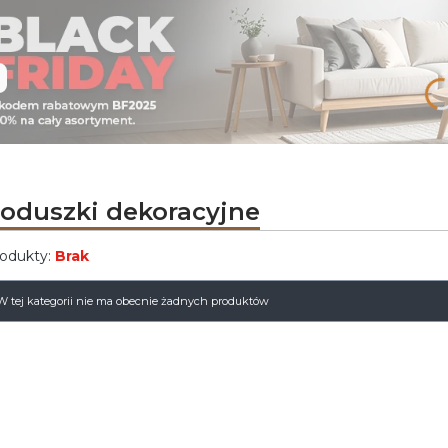
oduszki dekoracyjne
odukty:
Brak
ista produktów
W tej kategorii nie ma obecnie żadnych produktów