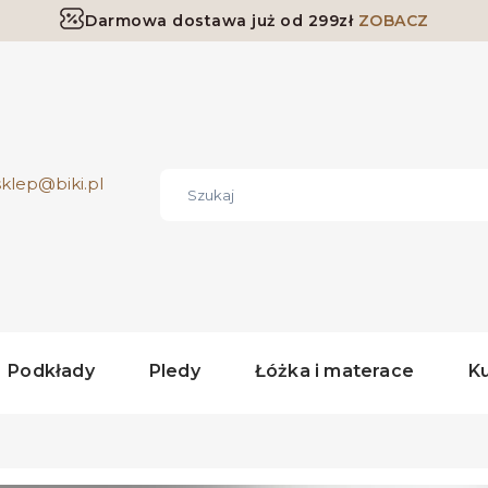
Darmowa dostawa już od 299zł
ZOBACZ
Darmowa dostawa już od 299zł
ZOBACZ
sklep@biki.pl
Podkłady
Pledy
Łóżka i materace
K