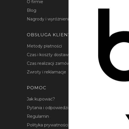
O firmie
Blog
Nagrody i wyróżnienia
OBSŁUGA KLIENTA
Metody płatności
Czas i koszty dostawy
Czas realizacji zamówienia
Zwroty i reklamacje
POMOC
Jak kupować?
Pytania i odpowiedzi
Regulamin
Polityka prywatności